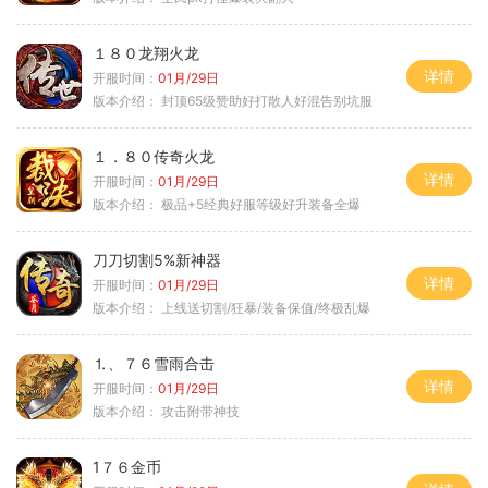
１８０龙翔火龙
详情
开服时间：
01月/29日
版本介绍：
封顶65级赞助好打散人好混告别坑服
１．８０传奇火龙
详情
开服时间：
01月/29日
版本介绍：
极品+5经典好服等级好升装备全爆
刀刀切割5%新神器
详情
开服时间：
01月/29日
版本介绍：
上线送切割/狂暴/装备保值/终极乱爆
⒈、７６雪雨合击
详情
开服时间：
01月/29日
版本介绍：
攻击附带神技
1７６金币