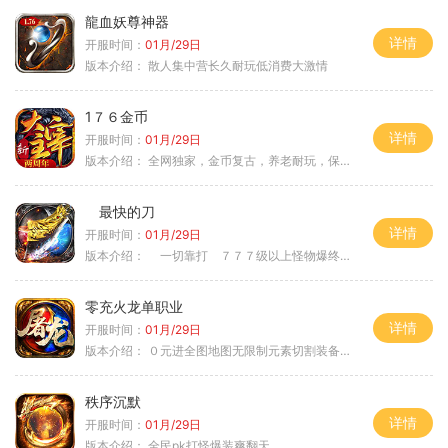
龍血妖尊神器
详情
开服时间：
01月/29日
版本介绍：
散人集中营长久耐玩低消费大激情
1７６金币
详情
开服时间：
01月/29日
版本介绍：
全网独家，金币复古，养老耐玩，保底回収
最快的刀
详情
开服时间：
01月/29日
版本介绍：
一切靠打 ７７７级以上怪物爆终极
零充火龙单职业
详情
开服时间：
01月/29日
版本介绍：
０元进全图地图无限制元素切割装备鉴定
秩序沉默
详情
开服时间：
01月/29日
版本介绍：
全民pk打怪爆装爽翻天