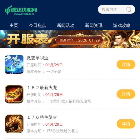
主页
今日焦点
新闻活动
新闻资讯
游戏攻略
更新时间：2026-01-29
微变单职业
详情
开服时间：
01月/29日
版本介绍：
一切全爆
１８２最新火龙
详情
开服时间：
01月/29日
版本介绍：
一切靠打散人福利绝无暗坑
１７６特色复古
详情
开服时间：
01月/29日
版本介绍：
176你没玩过的复古