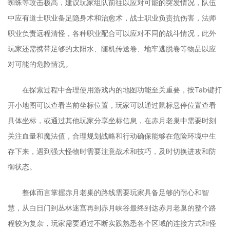
蜘蛛等攻击极高，建议玩家组队前往以应对可能的突发情况，队伍
中应有道士职业备足隐身术和治愈术，战士职业负责抗伤害，法师
职业负责远程清怪，各种职业配合可以应对不同的战斗情况，此外
玩家还需携带足够的太阳水、随机传送卷、地牢逃脱卷等物品以应
对可能的危险情况。
在探索过程中合理使用游戏内的地图功能至关重要，按Tab键打
开小地图可以查看当前坐标位置，玩家可以通过鼠标悬停位置查看
具体坐标，或通过其他玩家分享坐标信息，在赤月老巢中需要时刻
关注血量和魔法值，合理规划战略和行动确保能够在危险环境中生
存下来，遇到强大怪物时需要注意战术和技巧，及时切换进攻和防
御状态。
整体而言掌握赤月老巢的路线需要玩家具备足够的耐心和智
慧，从白日门到丛林迷宫再到赤月峡谷最终到达赤月老巢的整个路
程较为复杂，玩家需要通过不断实践熟悉各个区域的连接方式和怪