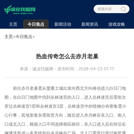
主页
今日焦点
新闻活动
新闻资讯
游戏攻略
主页
>
今日焦点
>
热血传奇怎么去赤月老巢
来源：诚业找服网 - 发布时间：2026-04-23 01:17
前往赤月老巢需从盟重土城出发向西北方向移动进入白日门地
图，在白日门地图中找到丛林迷宫的入口，进入丛林迷宫后需依次
穿过丛林迷宫1层和丛林迷宫2层，丛林迷宫中的怪物分布密集需小
心行事，其地形复杂需留意方向，随后进入赤月峡谷东入口、南入
口或北入口，根据入口不同选择相应路径，东入口进入后右转沿右
侧通道形成一条直线前往赤月峡谷广场，北入口需直行穿过狭窄通