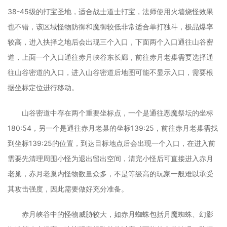
38-45级的打宝圣地，适合战士道士打宝，法师使用火墙烧怪效果
也不错，该区域怪物防御和魔御较低非常适合单打独斗，极品爆率
较高，进入抉择之地后会出现三个入口，下面两个入口通往山谷密
道，上面一个入口通往赤月峡谷东长廊，前往赤月老巢需要选择通
往山谷密道的入口，进入山谷密道后地图可能不显示入口，需要根
据坐标定位进行移动。
山谷密道中存在两个重要坐标点，一个是通往恶魔祭坛的坐标
180:54，另一个是通往赤月老巢的坐标139:25，前往赤月老巢需找
到坐标139:25的位置，到达目标地点后会出现一个入口，在进入前
需要先清理周围小怪为退出留出空间，清完小怪后可直接进入赤月
老巢，赤月老巢内怪物数量众多，不是等级高的玩家一般难以承受
其攻击强度，因此需要做好充分准备。
赤月峡谷中的怪物威胁较大，如赤月蜘蛛包括月魔蜘蛛、幻影