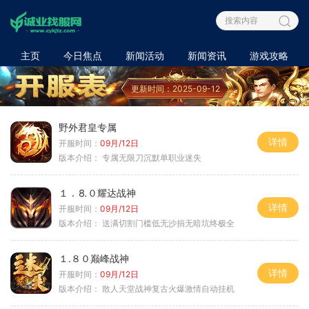
主页
今日焦点
新闻活动
新闻资讯
游戏攻略
更新时间：2025-09-12
野外君皇专属
详情
开服时间：
09月/12日
版本介绍：
专属无限刀沉默单职业迷失
１．⒏０耀达战神
详情
开服时间：
09月/12日
版本介绍：
送满切割门槛低无沙捐无暗坑终极全
１.８０巅峰战神
详情
开服时间：
09月/12日
版本介绍：
散人天堂战神复古火爆激情自动挂机