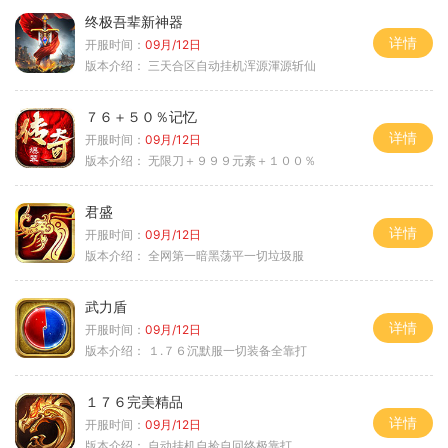
终极吾辈新神器
详情
开服时间：
09月/12日
版本介绍：
三天合区自动挂机浑源渾源斩仙
７６＋５０％记忆
详情
开服时间：
09月/12日
版本介绍：
无限刀＋９９９元素＋１００％
君盛
详情
开服时间：
09月/12日
版本介绍：
全网第一暗黑荡平一切垃圾服
武力盾
详情
开服时间：
09月/12日
版本介绍：
１.７６沉默服一切装备全靠打
１７６完美精品
详情
开服时间：
09月/12日
版本介绍：
自动挂机自捡自回终极靠打