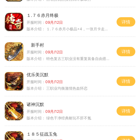
１.７６赤月终极
详情
开服时间：
09月/12日
版本介绍：
１.７６赤月小极品+4，一张月卡走天涯a
新手村
详情
开服时间：
09月/12日
版本介绍：
特色复古三职业没有重复装备自由搭配私
优乐美沉默
详情
开服时间：
09月/12日
版本介绍：
三职业均衡激情热血怀恋
诸神沉默
详情
开服时间：
09月/12日
版本介绍：
绿色干净经典耐玩不肝不氪
１８５征战玉兔